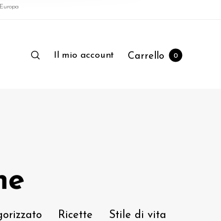
l'Europa
Il mio account
Carrello
0
ne
orizzato
Ricette
Stile di vita