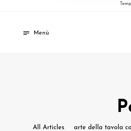
Temp
Menù
P
All Articles
arte della tavola c