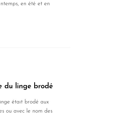
intemps, en été et en
re du linge brodé
 linge était brodé aux
lles ou avec le nom des