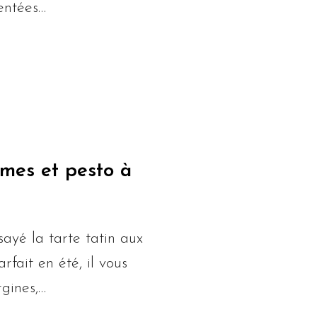
sentées…
umes et pesto à
ayé la tarte tatin aux
rfait en été, il vous
rgines,…