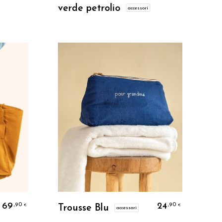
verde petrolio
accessori
Personalizzo
69
24
,90
,90
€
€
Trousse Blu
accessori