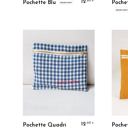
12
,90
€
Pochette Blu
Poche
accessori
accessori
Personalizzo
12
,90
€
Pochette Quadri
Poche