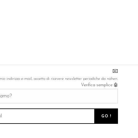
 buone notizie, iscriviti alla
newsletter
di nähen
📧
mio indirizzo e-mail, accetto di ricevere
newsletter
periodiche da nähen.
Verifica semplice 🤖