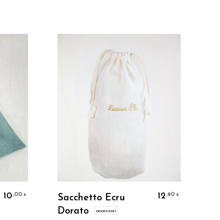
Personalizzo
10
12
,00
,90
€
€
Sacchetto Ecru
Dorato
accessori