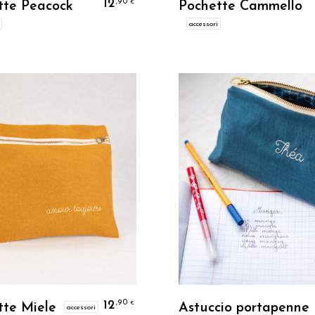
12
,90
€
tte Peacock
Pochette Cammello
accessori
Personalizzo
Personalizzo
12
,90
€
tte Miele
Astuccio portapenne
accessori