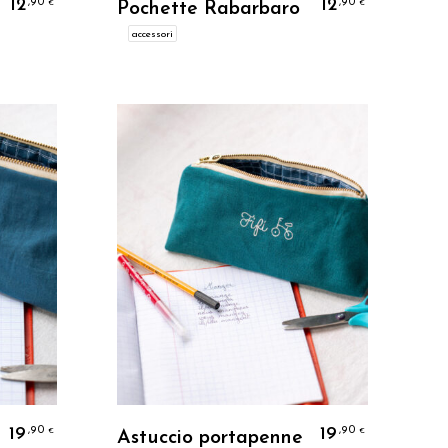
12
12
,90
,90
€
€
Pochette Rabarbaro
accessori
Personalizzo
19
19
,90
,90
€
€
Astuccio portapenne