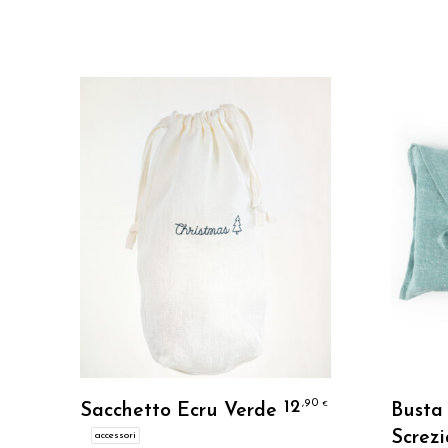
Personalizzo
12
,90
€
Sacchetto Ecru Verde
Busta
Screzi
accessori