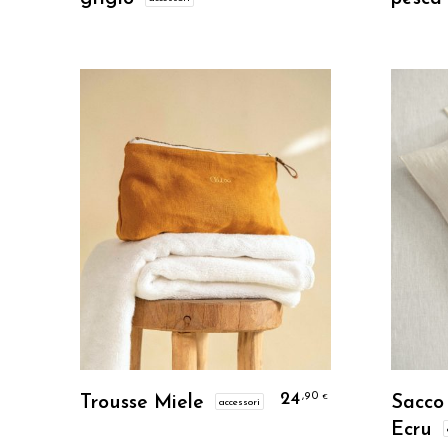
Personalizzo
24
,90
€
Trousse Miele
Sacco 
accessori
Ecru