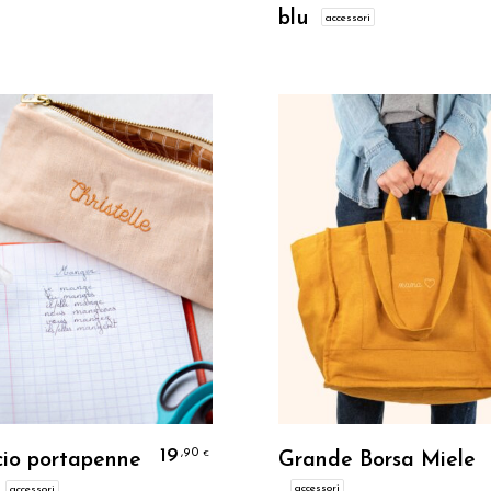
blu
accessori
Personalizzo
Personalizzo
19
,90
€
cio portapenne
Grande Borsa Miele
accessori
accessori