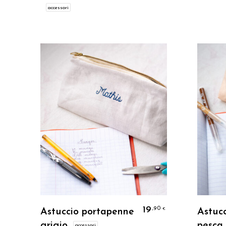
accessori
Personalizzo
19
,90
€
Astuccio portapenne
Astuc
grigio
pesca
accessori