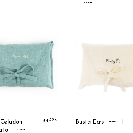
accessori
Personalizzo
Personalizzo
34
,90
€
 Celadon
Busta Ecru
accessori
ato
accessori