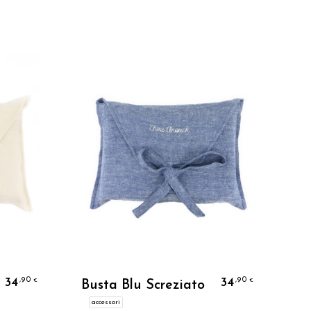
Personalizzo
34
34
,90
,90
€
€
Busta Blu Screziato
accessori