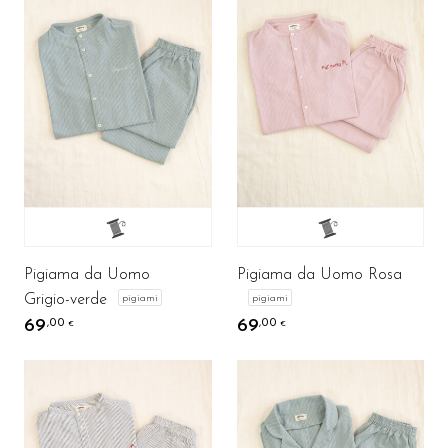
Pigiama da Uomo
Pigiama da Uomo Rosa
Grigio-verde
pigiami
pigiami
69
69
,00
,00
€
€