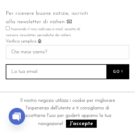
Per ricevere buone notizie, iscriviti
alla
newsletter
di nähen 📧
Inserendo il mio indirizzo e-mail, accetto di
ricevere
newsletter
periodiche da nähen.
Verifica semplice 🤖
Il nostro negozio utilizza i cookie per migliorare
l'esperienza dell'utente e ti consigliamo di
accettarne l'uso per goderti appieno la tua
J'accepte
navigazione!
Open
chaty