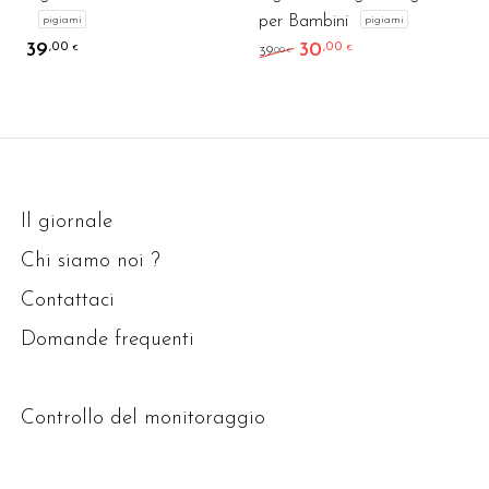
per Bambini
pigiami
pigiami
39
30
,00
,00
Il prezzo originale era:
Il prezzo attuale
€
€
,00
39
€
Il giornale
Chi siamo noi ?
Contattaci
Domande frequenti
Controllo del monitoraggio