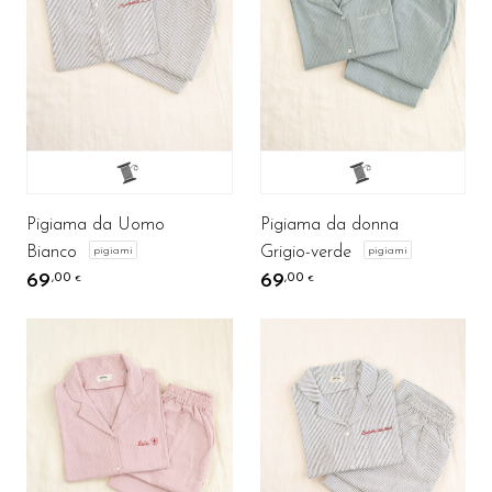
Pigiama da Uomo
Pigiama da donna
Bianco
Grigio-verde
pigiami
pigiami
69
69
,00
,00
€
€