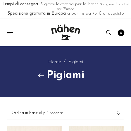
Tempi di consegna
: 5 giorni lavorativi per la Francia
8 giorni lavorativi
per l'Europa
Spedizione gratuita in Europa
a partire da 75 € di acquisto
0
Home
/
Pigiami
Pigiami
Ordina in base al più recente