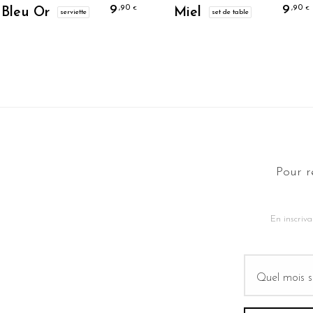
Je Personnalise
Je Personnalise
9
9
,90
,90
€
€
Bleu Or
Miel
serviette
set de table
Pour r
En inscriva