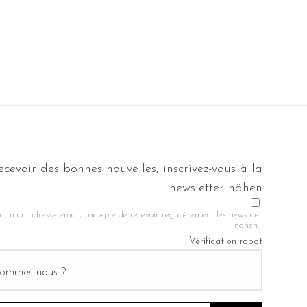
ecevoir des bonnes nouvelles, inscrivez-vous à la
newsletter nähen
nt mon adresse email, j’accepte de recevoir régulièrement les news de
nähen.
Vérification robot