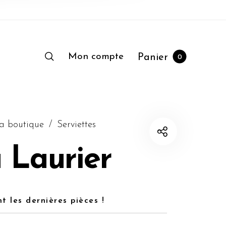
Mon compte
Panier
0
a boutique
/
Serviettes
 Laurier
nt les dernières pièces !