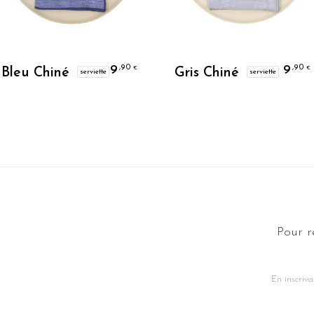
Je Personnalise
Je Personnalise
9
9
,90
,90
€
€
Bleu Chiné
Gris Chiné
serviette
serviette
Pour r
En inscriva