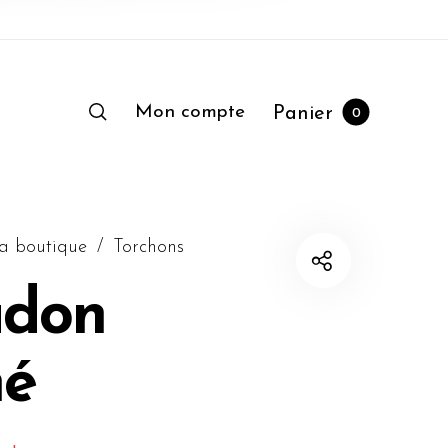
Mon compte
Panier
0
a boutique
/
Torchons
adon
né