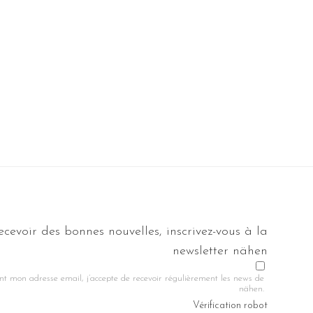
ecevoir des bonnes nouvelles, inscrivez-vous à la
newsletter nähen
nt mon adresse email, j’accepte de recevoir régulièrement les news de
nähen.
Vérification robot