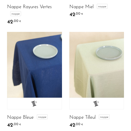
Nappe Rayures Vertes
Nappe Miel
nappe
42
nappe
,00
€
42
,00
€
Nappe Bleue
Nappe Tilleul
nappe
nappe
42
42
,00
,00
€
€