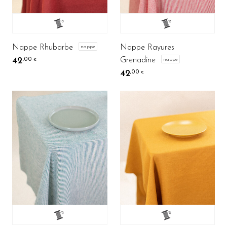
Nappe Rhubarbe
Nappe Rayures
nappe
Grenadine
42
nappe
,00
€
42
,00
€