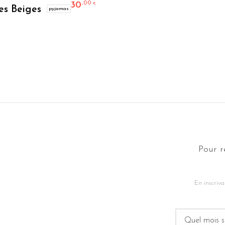
30
,00
€
es Beiges
pyjamas
 est : 20,00 €.
Le prix actuel est : 30,00 €.
Pour r
En inscriva