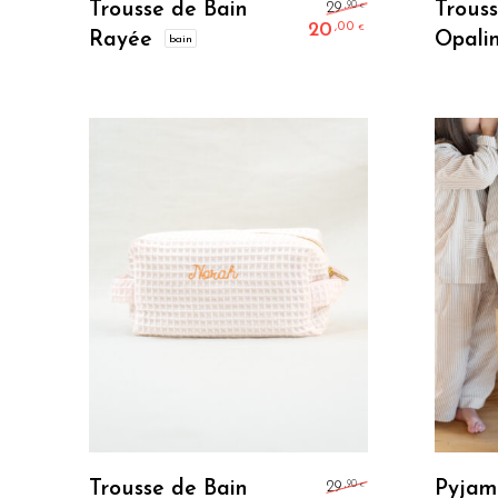
Le prix initial
Trousse de Bain
Trous
,90
29
€
20
,00
€
Rayée
Opali
bain
Le prix actuel
Je Personnalise
Le prix initial
Trousse de Bain
Pyjam
,90
29
€