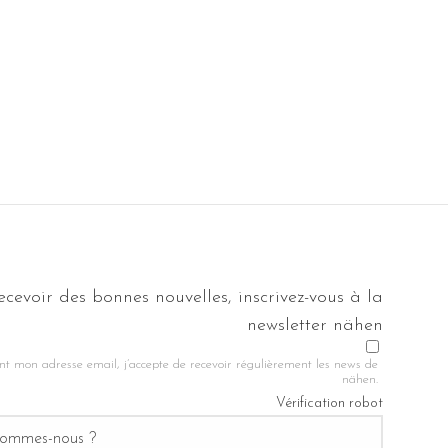
ecevoir des bonnes nouvelles, inscrivez-vous à la
newsletter nähen
nt mon adresse email, j’accepte de recevoir régulièrement les news de
nähen.
Vérification robot