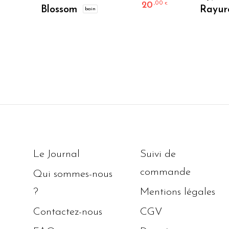
20
,00
€
Blossom
Rayur
bain
Le prix actuel
Le Journal
Suivi de
commande
Qui sommes-nous
?
Mentions légales
Contactez-nous
CGV