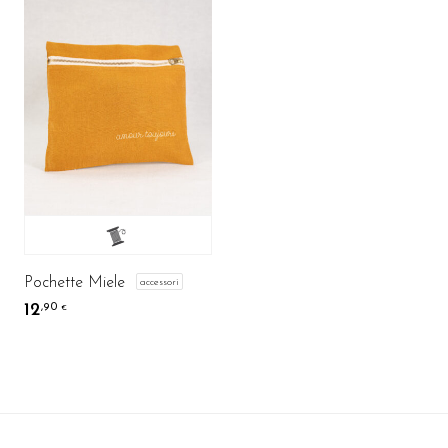
Pochette Miele
accessori
12
,90
€