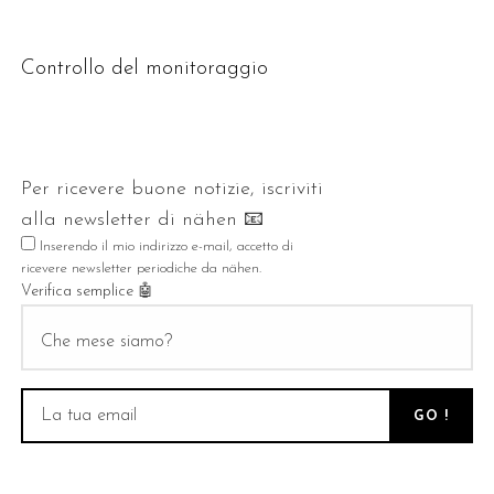
Controllo del monitoraggio
Per ricevere buone notizie, iscriviti
alla
newsletter
di nähen 📧
Inserendo il mio indirizzo e-mail, accetto di
ricevere
newsletter
periodiche da nähen.
Verifica semplice 🤖