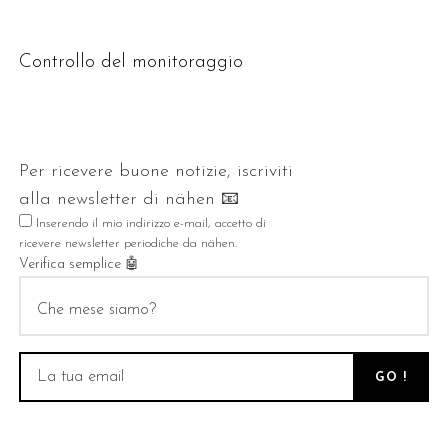
Controllo del monitoraggio
Per ricevere buone notizie, iscriviti
alla
newsletter
di nähen 📧
Inserendo il mio indirizzo e-mail, accetto di
ricevere
newsletter
periodiche da nähen.
Verifica semplice 🤖