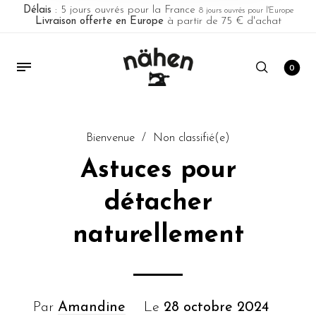
Délais
: 5 jours ouvrés pour la France
8 jours ouvrés pour l'Europe
Livraison offerte en Europe
à partir de 75 € d'achat
0
Bienvenue
/
Non classifié(e)
Astuces pour
détacher
naturellement
Par
Amandine
Le
28 octobre 2024