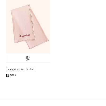
Lange rose
enfant
15
,00
€