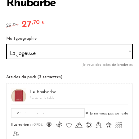
Rhubarbe
27
,70
Le prix initial était : 29,70 €.
Le prix actuel est : 27,70 €.
€
29
,70
€
Ma typographie
Je veux des idées de broderies
Articles du pack (3 serviettes)
1 ×
Rhubarbe
Serviette de table
✕ Je ne veux pas de texte
Ā
ă
Ĉ
Ă
ą
Ć
ć
Ą
Illustration :
+0,90€
ā