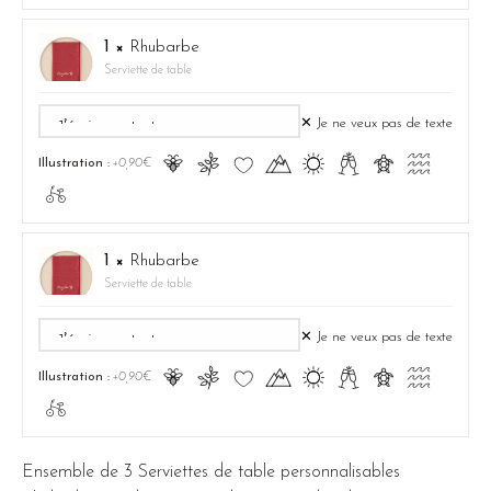
1 ×
Rhubarbe
Serviette de table
✕ Je ne veux pas de texte
Ā
ă
Ĉ
Ă
ą
Ć
ć
Ą
Illustration :
+0,90€
ā
1 ×
Rhubarbe
Serviette de table
✕ Je ne veux pas de texte
Ā
ă
Ĉ
Ă
ą
Ć
ć
Ą
Illustration :
+0,90€
ā
Ensemble de 3 Serviettes de table personnalisables