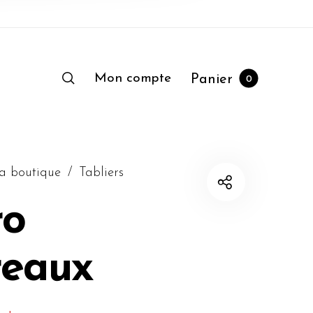
Mon compte
Panier
0
a boutique
/
Tabliers
ro
reaux