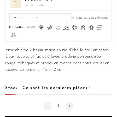
Torchon de table
✕ Je ne veux pas de texte
Ā
ă
Ĉ
Ă
ą
Ć
ć
Ą
Illustration :
+0,90€
ā
Ensemble de 2 Essuie-mains en nid d’abeille écru en coton.
Doux, souples et faciles à laver. Broderie personnalisée
rouge. Fabriqués et brodés en France dans notre atelier en
Lozère. Dimensions : 45 × 42 cm
Stock : Ce sont les dernières pièces !
quantité de Pack 2 Essuie-mains