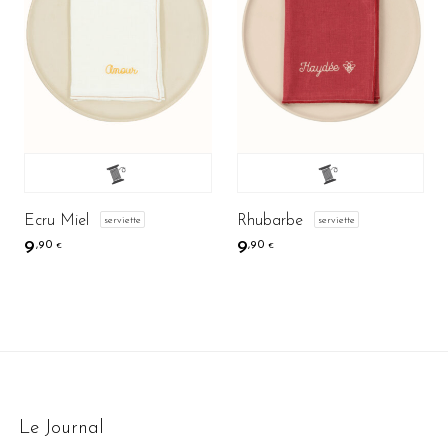
Ecru Miel
Rhubarbe
serviette
serviette
9
9
,90
,90
€
€
Le Journal