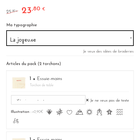
23
,80
Le prix initial était : 25,80 €.
Le prix actuel est : 23,80 €.
€
25
,80
€
Ma typographie
Je veux des idées de broderies
Articles du pack (2 torchons)
1 ×
Essuie-mains
Torchon de table
✕ Je ne veux pas de texte
Ā
ă
Ĉ
Ă
ą
Ć
ć
Ą
Illustration :
+0,90€
ā
1 ×
Essuie-mains