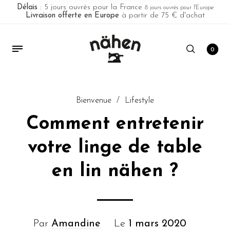
Délais
: 5 jours ouvrés pour la France
8 jours ouvrés pour l'Europe
Livraison offerte en Europe
à partir de 75 € d'achat
0
Bienvenue
/
Lifestyle
Comment entretenir
votre linge de table
en lin nähen ?
Par
Amandine
Le
1 mars 2020