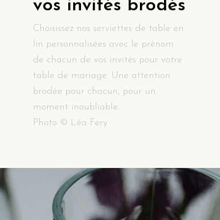
vos invités brodés
Choisissez nos serviettes de table en
lin personnalisées avec le prénom
de chacun de vos invités pour votre
table de mariage. Une attention
brodée pour chacun, pour un
moment inoubliable.
Photo © Léa Fery