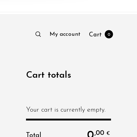
My account
Cart
0
Cart totals
Your cart is currently empty.
0
,00
€
Total