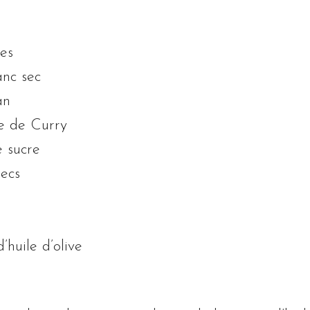
es
anc sec
an
pe de Curry
e sucre
secs
’huile d’olive