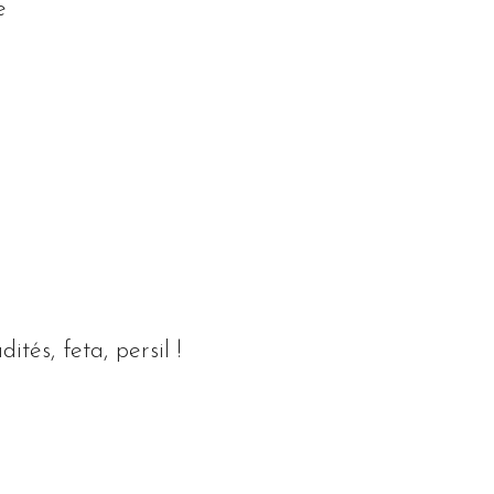
e
tés, feta, persil !