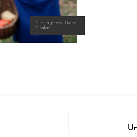
Michka, photo : Diane
Moulenc
Un